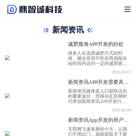
新闻资讯
减肥瘦身APP开发的好处
很多人在选择减肥方式的时
候，都会觉得不吃东西就能在
短时间内达到一定的减肥效
果，但是研究表明，不合理的
2021-03-17
减肥方式不仅会损害人们的身
体，并且减肥效果还不一定显
新闻资讯APP开发需要具备哪些功能
著，所以为了人们能够科学减
肥，减肥瘦身APP开发出现在
新闻资讯媒体是人们获取信息
人们的生活中，人们可以根据
的重要途径，而移动互联网时
APP对减肥活动合理安排，十
代带动新闻资讯APP开发行业
分方便。不仅仅是对身体美的
发展，人们越来越依赖于使用
追求，还保持了健康，下面Ap
2021-03-16
平板或手机浏览阅读新闻资
p开发公司小编就给大家分享一
讯，纸质媒体以传统的模式开
新闻资讯App开发的用户需求及优势有哪些？
下，关于减肥瘦身App开发的
始向数字化、跨媒体过渡，因
好处!
此，传统媒体行业要想一直保
互联网飞速发展的今天，让我
持竞争力，第一步就是定制开
们不用出门，就能获取天下新