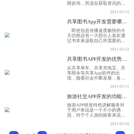
发专属的新闻资讯APP软件。
闻咨询，而选在获取资讯的方
那么新闻资讯APP开发需要具
式是越来越多样化了，从用户
备哪些功能呢?下面小编就给大
2021-03-15
的主动搜索到平台的个性化推
家分享一下，希望帮助大家!
荐，让现在的媒体平台绞尽脑
共享图书App开发需要哪些功能呢？
汁的想办法留住老客户，拉新
客户，因此首先就要做好用户
即使信息传播速度极快的今
体验的提高。那么就需要哪些
天仍然还有一大部分人喜欢通
功能呢，下面App开发公司小
过书本来汲取自己所需要的营
编就给大家分享一下，关于新
养，伴随着移动互联网的到
闻资讯App开发的功能优势?
2021-03-12
来，图书迎来了自己的春天，
一款名为共享图书app的软件出
共享图书APP开发的优势有哪些？
现在大众的视野之中。那么今
天就由小编我为大家带来共享
从共享单车、共享充电宝、共
图书app开发的相关介绍。希望
享雨伞等共享App软件的出
帮助大家!
现，随着社会不断发展，各个
行业为了快速抢占机遇，都开
2021-03-11
始进军这一块市场中，“共享经
济”的风潮已经吹进了图书行
旅游社交APP开发的功能主要有哪些！
业，因此，共享图书App开发
也开始应运而生。那么共享图
旅游APP研发特色讲解服务对
书App开发有什么优势呢，下
于用户来说是一个不小的诱
面小编就给大家分享一下，希
惑，对于个人游的旅客来说，
望帮助大家!
每个景点的导游费用也是一笔
2021-03-10
不小的开支，旅游APP通过与
景点合作，根据APP游客的数