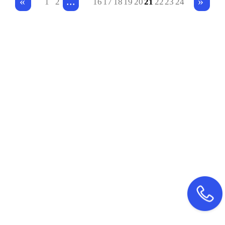
...
«
»
1
2
16
17
18
19
20
21
22
23
24
量设定充裕的导游，专门为AP
P游客提供讲解服务，游客只需
通过网站会员的身份验证便能
享受到免费的导游讲解服务，
因此是深受欢迎的，下面App
开发公司小编就给大家分享一
下，关于旅游App开发的功能
需求有哪些，希望帮助大家!