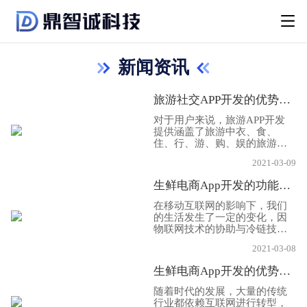
新闻资讯
旅游社交APP开发的优势具体有哪些？
对于用户来说，旅游APP开发
提供涵盖了旅游中衣、食、
住、行、游、购、娱的旅游攻
略指南以及景区景点导航，为
2021-03-09
用户实现个性化自定义出行路
线设计，让用户体验无限畅快
生鲜电商App开发的功能有哪些？4点说明一切！
的旅程，是个旅行好帮手!对于
旅游企业来说，旅游APP开发
在移动互联网的影响下，我们
可以节省企业宣传成本，提高
的生活发生了一定的变化，因
企业竞争力;有效占领移动互联
物联网技术的协助与冷链技术
网入口，拓展营销渠道;塑造旅
的加强，生鲜电商也在近几年
游业专业形象，加速自身推
2021-03-08
不断的发展，于是在互联网行
广。下面App定制公司小编就
业人员的努力之下，生鲜电商
生鲜电商App开发的优势有哪些!
给大家分享一下，关于旅游社
APP定制开发出现在人们的生
交App开发的具体优势有哪些?
活中，并且给人们的生活带来
随着时代的发展，大量的传统
一定的便利，现在人们足不出
行业都依赖互联网进行转型，