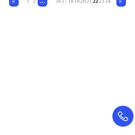
...
«
»
1
2
16
17
18
19
20
21
22
23
24
宣布。提高了信息的普及率，
益，下面App定制公司小编就
也更加方便了会员的操作和更
给大家分享一下关于传统行业
多的离线消费流程。因此服装
App开发的优势具体有哪些?
App的出现，受到了广大人们
的喜爱和肯定，而这也就逆风
推广服装行业的发展，下面Ap
p开发公司小编就给大家分享一
下，关于服装App开发的类型
及功能要求，希望帮助大家!