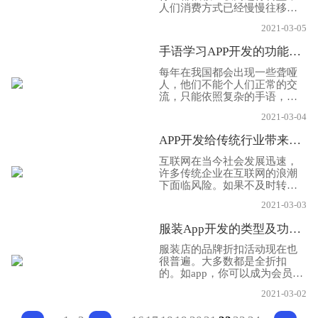
户也能购买到生鲜商品。
人们消费方式已经慢慢往移动
端迁移，生鲜行业也是通过互
2021-03-05
联网+的模式进行转型，生鲜电
商APP开发的出现，用户只需
手语学习APP开发的功能介绍
要在线上即可购买到生鲜产
品，同时APP还带动行业的良
每年在我国都会出现一些聋哑
好发展，使用户的生活变得更
人，他们不能个人们正常的交
加的方便。下面App开发公司
流，只能依照复杂的手语，而
小编就给大家分享一下，关于
他们的家人也是需要手语的才
生鲜电商App开发的功能优势!
2021-03-04
能交流，十分的麻烦，因此开
发手语学习App，能给他们带
APP开发给传统行业带来的好处具体是哪些?
来很大的便利，让他们短时间
内学习更多的手语知识，下面
互联网在当今社会发展迅速，
App开发公司小编就给大家分
许多传统企业在互联网的浪潮
享一下，关于手语App开发的
下面临风险。如果不及时转
功能，希望帮助到大家!
型，就跟不上时代的发展，甚
2021-03-03
至可能被潮水淹没。并且线下
门店的租金非常高，这就使企
服装App开发的类型及功能要求有哪些？
业顶着不小的压力，做传统实
体店的门槛就比较高，如果一
服装店的品牌折扣活动现在也
味的使用老套路没有新思维，
很普遍。大多数都是全折扣
那么客户的关系就很难长期维
的。如app，你可以成为会员，
持，在竞争如此激烈的环境下
主要你注册和使用它，你可以
难以获利。因此，App开发，
2021-03-02
获得相应的积分，如果有会员
能让用户达到企业和线上线下
活动，可以通过app及时通知和
的无缝对接，获取最大的利