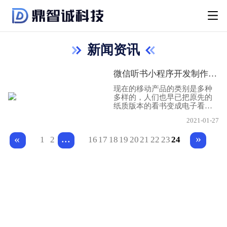
新闻资讯
微信听书小程序开发制作功能都需要哪些?
现在的移动产品的类别是多种
多样的，人们也早已把原先的
纸质版本的看书变成电子看出
了，现在又普及听书的模式，
2021-01-27
改版了传统的阅读模式伤害人
的眼睛，人们有空的时候直接
...
»
«
1
2
16
17
18
19
20
21
22
23
24
通过手机中的微信小程序就可
以在线收听一些有声的书籍，
通过听书来感受一些不一样的
书籍阅读的乐趣，那么这些听
书小程序需要哪些功能特点呢?
下面小程序开发制作公司小编
就给大家分享一下!