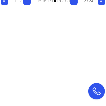
...
...
«
»
1
2
15
16
17
18
19
20
21
23
24
下，大家都在朝线上营销走，
而我们的小商家店铺想要低成
本的做线上引流就十分困难，
不过纯展示类小程序，其用于
展示产品信息和店铺信息，进
行简单的引流是非常好的选
择，不仅开发成本低，效果也
还可以。现在北京小程序开发
公司小编就带大家来看看它的
优势和开发费用吧。