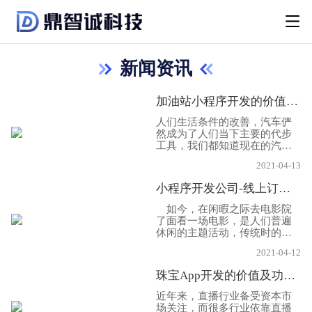
新闻资讯
加油站小程序开发的价值和功能?
人们生活条件的改善，汽车俨
然成为了人们当下主要的代步
工具，我们都知道现在的汽车
主要还是用加油来驱动的，因
2021-04-13
此随着汽车数量的增加，其服
务也需要增加，人们在不熟悉
小程序开发公司-线上订票小程序开发
的地方，加油也是很费劲的事
情，他不是随处可见的，因此
如今，在闲暇之际去电影院
如果能连接线上服务，就会比
了面看一场电影，是人们普遍
较的方便，开发一款小程序带
休闲的主题活动，传统时的买
来的价值是很高的，下面小程
票方式已经逐渐让人们感到很
序开发公司小编给大家分享一
2021-04-12
不方便，因此，网络时代，人
下，关于加油小程序开发的价
们不需要拍很长的队伍，就能
珠宝App开发的价值及功能都有哪些？
值及功能都有哪些!
完成订票，还能自由的选择座
位票，那么开发这样一款小程
近年来，直播行业备受资本市
序需要哪些功能呢?下面小程序
场关注，而很多行业依靠直播