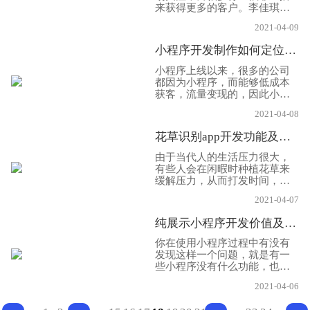
开发公司小编给大家分享一
来获得更多的客户。李佳琪、
下，希望给大家帮助!
威亚等带货主播为相关产品带
2021-04-09
来了更多流量曝光。因此珠宝
首饰的市场越来越大，不少的
小程序开发制作如何定位需求
珠宝企业也想要搭上互联网的
快车，想要拓展线上的资源，
小程序上线以来，很多的公司
吸引更多的客户，更好的和客
都因为小程序，而能够低成本
户进行互动，珠宝app开发有哪
获客，流量变现的，因此小程
些功能呢?能够给企业带来哪些
序是目前最受市场亲籁的，而
好处呢?下面App开发公司小编
2021-04-08
自身也拥有许多的优势，需要
就给大家分享一下，希望帮助
注意的是，小程序开发制作之
花草识别app开发功能及价值介绍！
大家!
前需要确认小程序的开发需
求，做好小程序开发定位，今
由于当代人的生活压力很大，
天小编就给大家好好的聊聊如
有些人会在闲暇时种植花草来
歌做好小程序定位的!
缓解压力，从而打发时间，放
松心情。国家经济发展使得当
2021-04-07
代年轻人能够接触自然的机会
也是越来越少，甚至有些人不
纯展示小程序开发价值及价格
能正确了解自然鲜花的名字，
而鲜花识别APP开发则会为用
你在使用小程序过程中有没有
户提供一定的便利，用户只需
发现这样一个问题，就是有一
要拍照上传照片，平台就会自
些小程序没有什么功能，也没
动为用户识别鲜花，并且展示
有什么内容，只是展示一些页
相关鲜花资讯供用户浏览，让
2021-04-06
面。其实这类小程序属于展示
用户在线获得良好体验。
型小程序，在目前的市场行情