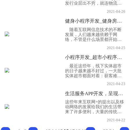
发行业层出不穷，就连物流行
业也不例外，物流App开发有
2021-04-26
效解确保运供求信息的准确
性。打造了信息传递的平台，
健身小程序开发_健身房怎么从线下转到线上or从线上转到线下呢？
从而大大推动物流行业的发
展。在这样的情况下，物流企
随着互联网信息技术的不断
业开发APP是非常有意义的.下
发展，人们越来越依赖于网
面App开发公司小编就给大家
络，不管是什么场景都开始介
分享一下关于物流企业App开
入网络领域。我们的传统健身
发的必要性!
2021-04-25
房想要继续发展，也不得不转
型线上。从线下到线上、从商
小程序开发_超市小程序如何获客营销?
区到家庭，健身锻炼越来越常
见，场景也越来越多元。那么
最近这些年，线下实体超市
健身房从线下转到线上或者线
的日子越来越不好过，一大批
上转到线下要做好哪些呢？下
实体超市都面对着：获客难、
面小程序开发公司小编就给大
收益少的窘境。尤其是去年今
家分享一下！
2021-04-23
年因为疫情的影响，很多实体
商户都受到了很大影响，因
生活服务APP开发，呈现个性化需求发展的必然趋势！
此，就要做改变，而开发超市
小程序就很有必要了，不仅能
这些年来互联网+的提出以及移
实现线上营销，获得新的曝光
动网络的发展给我们的生活带
机会，这也要求我们做好超市
来了许多便利，大量的传统企
小程序的营销!下面小程序开发
业都向O20模式进行转型。随
公司小编就给大家分享一下，
2021-04-22
手机智能化的发展不仅仅带动
希望帮助大家!
了手机APP开发市场，从社交A