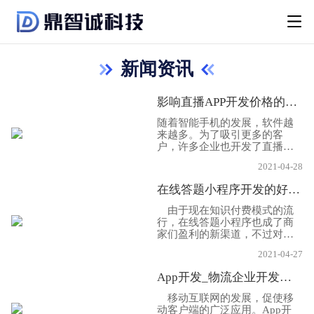
新闻资讯
影响直播APP开发价格的3大因素！
随着智能手机的发展，软件越
来越多。为了吸引更多的客
户，许多企业也开发了直播销
售应用。也因此直播带货成为
2021-04-28
了一个大的市场趋势，那么开
发一个要花多少钱呢?事实上，
在线答题小程序开发的好处在哪？需要什么功能！
影响APP开发价格的因素几乎
是无法比拟的。主要原因是看
由于现在知识付费模式的流
两个因素，一个是功能，另一
行，在线答题小程序也成了商
个是APP软件功能开发的难
家们盈利的新渠道，不过对于
度，另外就是原生还是混合
教培企业来说，这个在线答题
式，下面App开发公司小编就
2021-04-27
小程序就是一个新的教学场
给大家分享一下!
景，下面成都小程序开发公司
App开发_物流企业开发物流app的必要性是什么?
小编就来给大家讲讲开发在线
答题小程序的好处及功能吧。
移动互联网的发展，促使移
动客户端的广泛应用。App开