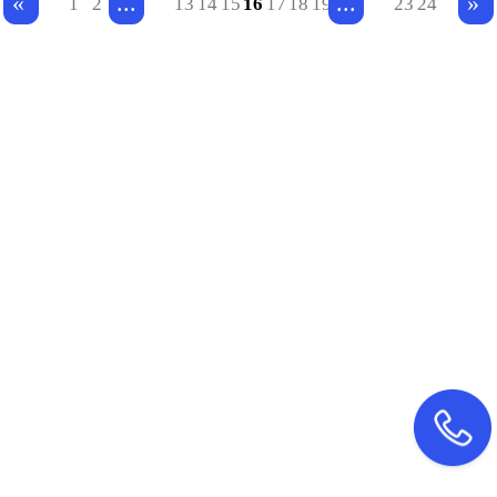
...
...
«
»
1
2
13
14
15
16
17
18
19
23
24
PP、商城APP、教育APP的开
发，渐渐的转向了城市本地生
活服务APP的开发。移动互联
网市场的跟新迭代，各种类型
的应用软件交替出现，唯有本
地生活服务APP的留存时间是
最久的，就是它的实用便捷性
让现代的人越来越离不开它。