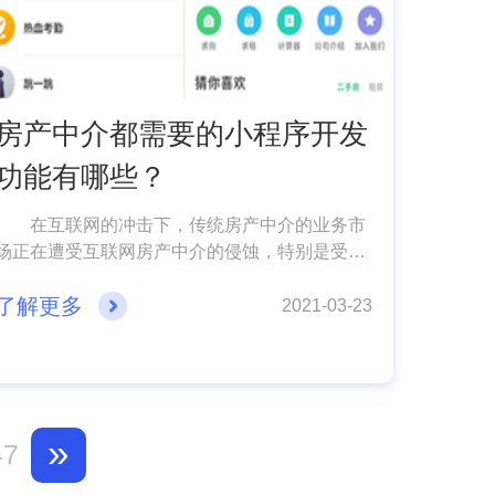
房产中介都需要的小程序开发
功能有哪些？
在互联网的冲击下，传统房产中介的业务市
场正在遭受互联网房产中介的侵蚀，特别是受到
年初新冠肺炎疫情的影响，传统房产中介的缺点
了解更多
更加突出，与互联网的弱结合，致使门店一旦与
2021-03-23
客户失去线下接触，便无法正常开展线下业务，
房屋带看、客户联络、签单成交的难度也显著上
升。基于近年来传统销售行业的数字化、线上化
趋势，传统房地产中介行业势必要加速线上转型
的速度，融入更多的业务创新手段来挖掘触达更
»
47
多客户，促进成交。下面小编就给大家分享一下
关于房产中介小程序开发需要什么功能呢？