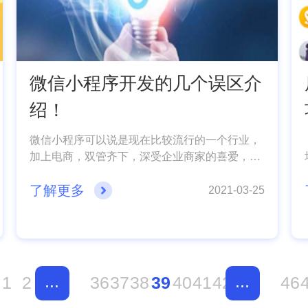
微信小程序开发的几个误区介
绍！
微信小程序可以说是现在比较流行的一个行业，
加上电商，双管齐下，深受企业商家的喜爱，依
靠微信10亿的日活流量，再加上团购，优惠券，
了解更多
秒杀价，等营销手段，可以让商家赚的盆满钵
2021-03-25
满，但是我们在定制开发微信小程序时，会出现
很多问题，并且有很多认知误区。今天微信小程
序开发公司小编就来给大家科普几个开发误区吧!
...
...
1
2
36
37
38
39
40
41
42
46