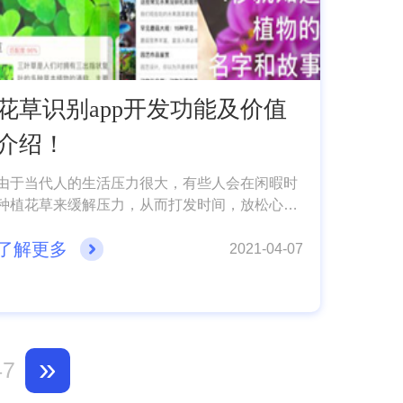
花草识别app开发功能及价值
介绍！
由于当代人的生活压力很大，有些人会在闲暇时
种植花草来缓解压力，从而打发时间，放松心
情。国家经济发展使得当代年轻人能够接触自然
了解更多
的机会也是越来越少，甚至有些人不能正确了解
2021-04-07
自然鲜花的名字，而鲜花识别APP开发则会为用
户提供一定的便利，用户只需要拍照上传照片，
平台就会自动为用户识别鲜花，并且展示相关鲜
花资讯供用户浏览，让用户在线获得良好体验。
»
47