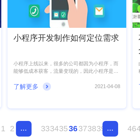
小程序开发制作如何定位需求
小程序上线以来，很多的公司都因为小程序，而
能够低成本获客，流量变现的，因此小程序是目
前最受市场亲籁的，而自身也拥有许多的优势，
了解更多
需要注意的是，小程序开发制作之前需要确认小
2021-04-08
程序的开发需求，做好小程序开发定位，今天小
编就给大家好好的聊聊如歌做好小程序定位的!
...
...
1
2
33
34
35
36
37
38
39
46