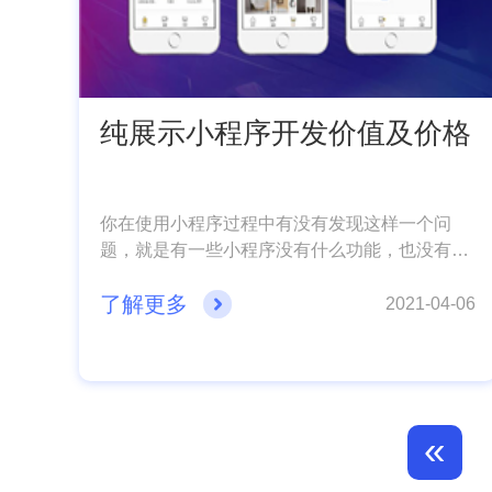
纯展示小程序开发价值及价格
你在使用小程序过程中有没有发现这样一个问
题，就是有一些小程序没有什么功能，也没有什
么内容，只是展示一些页面。其实这类小程序属
了解更多
于展示型小程序，在目前的市场行情下，大家都
2021-04-06
在朝线上营销走，而我们的小商家店铺想要低成
本的做线上引流就十分困难，不过纯展示类小程
序，其用于展示产品信息和店铺信息，进行简单
的引流是非常好的选择，不仅开发成本低，效果
也还可以。现在北京小程序开发公司小编就带大
«
家来看看它的优势和开发费用吧。