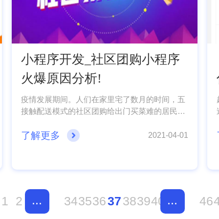
小程序开发_社区团购小程序
火爆原因分析!
疫情发展期间。人们在家里宅了数月的时间，五
接触配送模式的社区团购给出门买菜难的居民帮
了大忙了，因此这中新型的购物模式也受到了商
了解更多
家，消费者和新出现的岗位“团长”的欢迎。就连
2021-04-01
美团，京东这些大型的电商平台也入局社区电商
领域中，那么社区团购小程序是为什么如此火爆
么。下面小编就给大家分享一下!
...
...
1
2
34
35
36
37
38
39
40
46