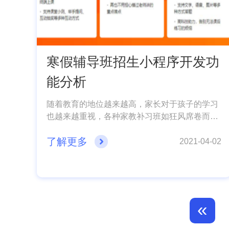
寒假辅导班招生小程序开发功
能分析
随着教育的地位越来越高，家长对于孩子的学习
也越来越重视，各种家教补习班如狂风席卷而
来。而寒假的到来，选择的多样性自然也带来了
了解更多
其质量的高低不平，而这也为许多人想要选择好
2021-04-02
的行家辅导班而造成了困扰。怎么样可以选择较
好的补习服务呢?或许我们都需要一款补习小程
序，那么开发一款补习小程序有什么价值呢?小
编这就为你带来相关的内容介绍。
«