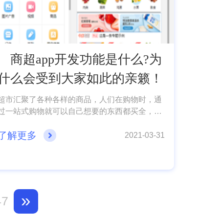
商超app开发功能是什么?为
什么会受到大家如此的亲籁！
超市汇聚了各种各样的商品，人们在购物时，通
过一站式购物就可以自己想要的东西都买全，但
是人们是越来越喜欢方便，不想出门就能把物品
了解更多
买回来，因此近年来，人们对网上购物的需求很
2021-03-31
大。随着电商平台的不断完善，很多线下行业都
在通过电商平台完成转型升级，线下超市也不例
外。随着人们生活水平的提高，人们自然希望能
够高效地完成商品的购买。就像商超APP的开发
可以帮助用户节省时间和精力一样，用户可以在
»
47
线完成相关行为。下面App开发公司小编就给大
家分享一下，关于商超小程序开发需要的功能及