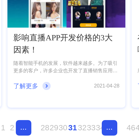
影响直播APP开发价格的3大
因素！
随着智能手机的发展，软件越来越多。为了吸引
更多的客户，许多企业也开发了直播销售应用。
也因此直播带货成为了一个大的市场趋势，那么
了解更多
开发一个要花多少钱呢?事实上，影响APP开发
2021-04-28
价格的因素几乎是无法比拟的。主要原因是看两
个因素，一个是功能，另一个是APP软件功能开
发的难度，另外就是原生还是混合式，下面App
开发公司小编就给大家分享一下!
...
...
1
2
28
29
30
31
32
33
34
46