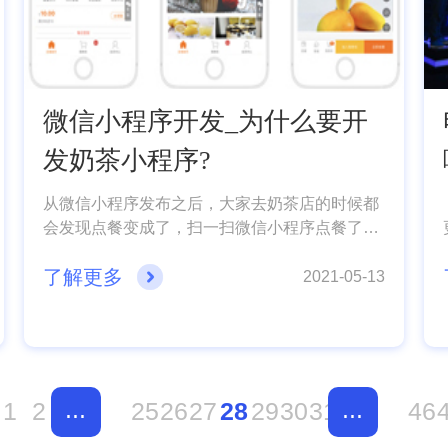
微信小程序开发_为什么要开
发奶茶小程序?
从微信小程序发布之后，大家去奶茶店的时候都
会发现点餐变成了，扫一扫微信小程序点餐了，
这让很多人觉得很方便，奶茶店之所以做微信小
了解更多
程序肯定是有原因的。那么奶茶店微信小程序开
2021-05-13
发有什么价值，需要什么功能呢?下面鼎智诚小
编就给大家分享一下，希望帮助大家!
...
...
1
2
25
26
27
28
29
30
31
46