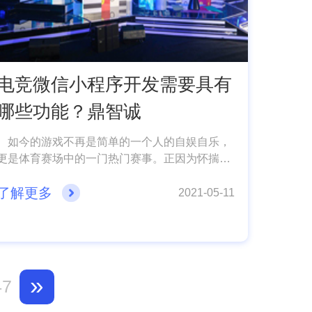
电竞微信小程序开发需要具有
哪些功能？鼎智诚
如今的游戏不再是简单的一个人的自娱自乐，
更是体育赛场中的一门热门赛事。正因为怀揣着
对于电竞的热爱,每一位玩家都用自己的热情与时
了解更多
间去了解每一个 相关赛事的详细内容。其市场必
2021-05-11
将更加广阔，为了有效的占领当下电竞市场，很
有必要开发一款电竞小程序，这样既能满足电竞
爱好者的需求，又能有效的占领市场。那么开发
一款电竞需要什么功能呢?下面微信小程序开发
公司小编就给大家分享一下!
»
47