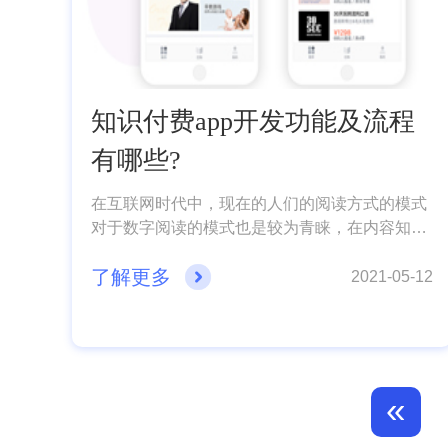
知识付费app开发功能及流程
有哪些?
在互联网时代中，现在的人们的阅读方式的模式
对于数字阅读的模式也是较为青睐，在内容知识
领域中，知识付费APP软件应运而生，他们相互
了解更多
借鉴，融合升级，让我们的学习和教学场景逐渐
2021-05-12
突破时间和空间的限制，获取知识的方式变得更
加灵活多样。那么一款知识支付APP开发需要哪
些功能呢?下面App开发公司小编就给大家分享一
下!
«