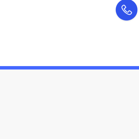
联系我们
4000-99-3615
：
：
北京市东城区广渠门内大街鼎新大厦607室
malei@bjdingzhicheng.com
：