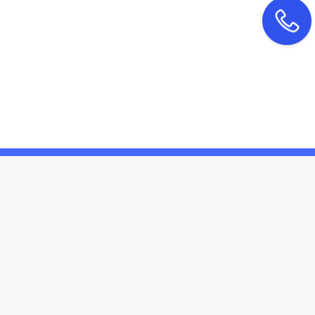
联系我们
4000-99-3615
：
：
北京市东城区广渠门内大街鼎新大厦607室
malei@bjdingzhicheng.com
：