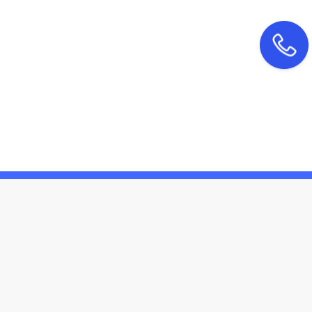
联系我们
4000-99-3615
：
：
北京市东城区广渠门内大街鼎新大厦607室
malei@bjdingzhicheng.com
：