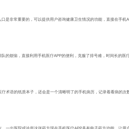
入口是非常重要的，可以提供用户咨询健康卫生情况的功能，直接在手机A
排队的烦恼，直接利用手机医疗APP的便利，克服了排号难，时间长的医
医疗术语的纸质本子，还会是一个清晰明了的手机病历，记录着看病的次
方，一出医院或诊所这张药方现在手机医疗APP具有电子药方功能，让用