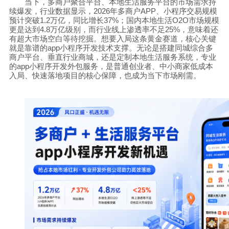
当下，多商户聚合平台、本地生活服务平台的市场需求持
续爆发，行业数据显示，
2026
年多商户
APP
、小程序交易规模
预计突破
1.2
万亿，同比增长
37%
；国内本地生活
O2O
市场规模
更是达到
4.8
万亿级别，而行业线上渗透率不足
25%
，意味着还
有超大市场空白等待挖掘。想要入局这条黄金赛道，核心关键
就是靠谱的
app
小程序开发技术支撑。无论是搭建同城综合多
商户平台、垂直行业商城，还是定制本地生活服务系统，专业
的
app
小程序开发外包服务，是普通创业者、中小商家低成本
入局、快速落地项目的核心保障，也成为当下市场刚需。