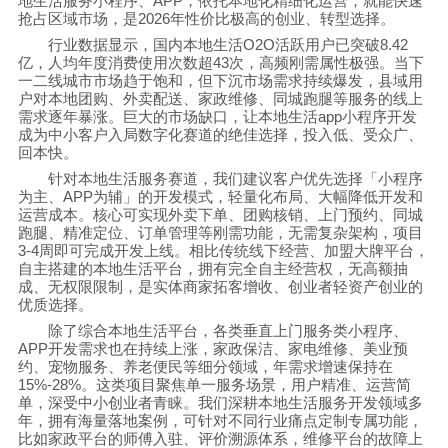
地生活服务小程序、
APP
，依托本地化精细化运营，就能快速
抢占区域市场，是
2026
年性价比极高的创业、转型选择。
行业数据显示，国内本地生活
O2O
活跃用户已突破
8.42
亿，人均年度消费使用次数超
43
次，高频刚需属性极强。当下
一二线城市市场趋于饱和，但下沉市场需求持续爆发，县域用
户对本地团购、外卖配送、家政维修、同城跑腿等服务的线上
需求逐年暴涨。巨大的市场缺口，让本地生活
app
小程序开发
成为中小客户入局数字化赛道的绝佳选择，投入低、受众广、
回本快。
针对本地生活服务赛道，我们建议客户优先选择「小程序
为主、
APP
为辅」的开发模式，轻量化布局、大幅降低开发和
运营成本。核心可实现外卖下单、团购核销、上门预约、同城
跑腿、精准定位、订单管理等刚需功能，无需复杂架构，项目
3-4
周即可完成开发上线。相比传统线下经营、加盟大牌平台，
自主搭建的本地生活平台，拥有完全自主经营权，无高额抽
成、无权限限制，是实体商家拓客增收、创业者轻资产创业的
优质选择。
除了综合本地生活平台，各类垂直上门服务类小程序、
APP
开发需求也在持续上涨，家政保洁、家电维修、美业预
约、宠物服务、养老便民等细分领域，年需求增速保持在
15%-28%
。这类项目聚焦单一服务场景，用户精准、运营简
单，深受中小创业者青睐。我们深耕本地生活服务开发领域多
年，拥有海量落地案例，可针对不同行业痛点定制专属功能，
比如家政平台的师傅入驻、评价溯源体系，维修平台的故障上