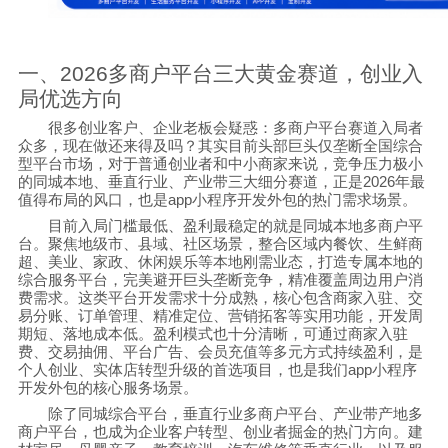
一、
2026
多商户平台三大黄金赛道，创业入
局优选方向
很多创业客户、企业老板会疑惑：多商户平台赛道入局者
众多，现在做还来得及吗？其实目前头部巨头仅垄断全国综合
型平台市场，对于普通创业者和中小商家来说，竞争压力极小
的同城本地、垂直行业、产业带三大细分赛道，正是
2026
年最
值得布局的风口，也是
app
小程序开发外包的热门需求场景。
目前入局门槛最低、盈利最稳定的就是同城本地多商户平
台。聚焦地级市、县域、社区场景，整合区域内餐饮、生鲜商
超、美业、家政、休闲娱乐等本地刚需业态，打造专属本地的
综合服务平台，完美避开巨头垄断竞争，精准覆盖周边用户消
费需求。这类平台开发需求十分成熟，核心包含商家入驻、交
易分账、订单管理、精准定位、营销拓客等实用功能，开发周
期短、落地成本低。盈利模式也十分清晰，可通过商家入驻
费、交易抽佣、平台广告、会员充值等多元方式持续盈利，是
个人创业、实体店转型升级的首选项目，也是我们
app
小程序
开发外包的核心服务场景。
除了同城综合平台，垂直行业多商户平台、产业带产地多
商户平台，也成为企业客户转型、创业者掘金的热门方向。建