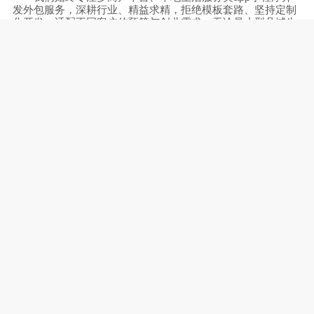
发外包服务，深耕行业、精益求精，拒绝模板套路、坚持定制
化开发，适配不同客户的预算与创业需求。无论是小型县域生
活小程序、垂直行业商户平台，还是大型综合多商户
APP
，我
们都能精准落地，为每一位客户的创业项目保驾护航。
如果您想布局本地生活、多商户电商赛道，需要定制开发
专属
APP
或小程序，无论是个人创业项目，还是企业数字化升
级项目，都可以随时联系我们。免费咨询、免费规划方案、精
准报价，专业技术团队全程护航，助力您
2026
年紧抓风口、稳
步盈利！