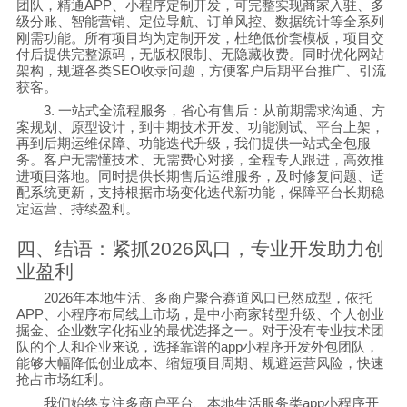
团队，精通
APP
、小程序定制开发，可完整实现商家入驻、多
级分账、智能营销、定位导航、订单风控、数据统计等全系列
刚需功能。所有项目均为定制开发，杜绝低价套模板，项目交
付后提供完整源码，无版权限制、无隐藏收费。同时优化网站
架构，规避各类
SEO
收录问题，方便客户后期平台推广、引流
获客。
3.
一站式全流程服务，省心有售后：从前期需求沟通、方
案规划、原型设计，到中期技术开发、功能测试、平台上架，
再到后期运维保障、功能迭代升级，我们提供一站式全包服
务。客户无需懂技术、无需费心对接，全程专人跟进，高效推
进项目落地。同时提供长期售后运维服务，及时修复问题、适
配系统更新，支持根据市场变化迭代新功能，保障平台长期稳
定运营、持续盈利。
四、结语：紧抓
2026
风口，专业开发助力创
业盈利
2026
年本地生活、多商户聚合赛道风口已然成型，依托
APP
、小程序布局线上市场，是中小商家转型升级、个人创业
掘金、企业数字化拓业的最优选择之一。对于没有专业技术团
队的个人和企业来说，选择靠谱的
app
小程序开发外包团队，
能够大幅降低创业成本、缩短项目周期、规避运营风险，快速
抢占市场红利。
我们始终专注多商户平台、本地生活服务类
app
小程序开