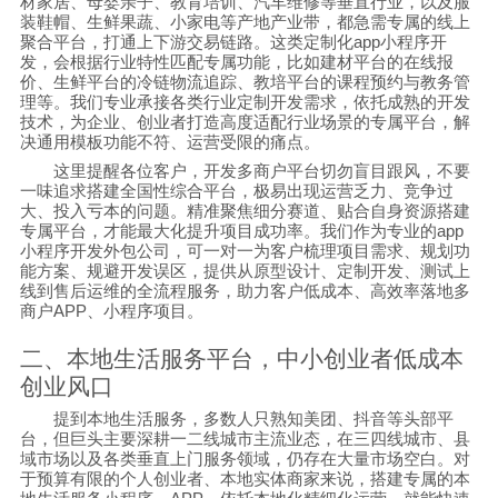
材家居、母婴亲子、教育培训、汽车维修等垂直行业，以及服
装鞋帽、生鲜果蔬、小家电等产地产业带，都急需专属的线上
聚合平台，打通上下游交易链路。这类定制化
app
小程序开
发，会根据行业特性匹配专属功能，比如建材平台的在线报
价、生鲜平台的冷链物流追踪、教培平台的课程预约与教务管
理等。我们专业承接各类行业定制开发需求，依托成熟的开发
技术，为企业、创业者打造高度适配行业场景的专属平台，解
决通用模板功能不符、运营受限的痛点。
这里提醒各位客户，开发多商户平台切勿盲目跟风，不要
一味追求搭建全国性综合平台，极易出现运营乏力、竞争过
大、投入亏本的问题。精准聚焦细分赛道、贴合自身资源搭建
专属平台，才能最大化提升项目成功率。我们作为专业的
app
小程序开发外包公司，可一对一为客户梳理项目需求、规划功
能方案、规避开发误区，提供从原型设计、定制开发、测试上
线到售后运维的全流程服务，助力客户低成本、高效率落地多
商户
APP
、小程序项目。
二、本地生活服务平台，中小创业者低成本
创业风口
提到本地生活服务，多数人只熟知美团、抖音等头部平
台，但巨头主要深耕一二线城市主流业态，在三四线城市、县
域市场以及各类垂直上门服务领域，仍存在大量市场空白。对
于预算有限的个人创业者、本地实体商家来说，搭建专属的本