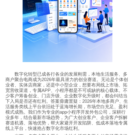
数字化转型已成各行各业的发展刚需，本地生活服务、多
商户聚合电商成为
2026
年最具潜力的创业赛道。无论是个体创
业者、实体店商家，还是中小型企业，想要布局线上市场、拓
宽营收渠道，专属
APP
、小程序都是不可或缺的核心载体。不
少客户筹备创业、门店升级、企业数字化升级时，都会纠结当
下入局是否还有红利。答案毋庸置疑：
2026
年本地多商户、生
活服务类线上平台依旧处于蓝海增长期，市场空白充足、盈利
模式成熟。我们作为专业的
app
小程序开发外包公司，深耕行
业多年，结合最新市场趋势，为广大创业客户、企业客户拆解
赛道机遇、落地优势，帮大家避开开发陷阱、低成本落地专属
线上平台，快速抢占数字化市场红利。