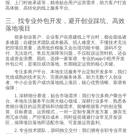
报、上门时效承诺等，精准贴合用户运营需求，助力客户打造
高体验、高转化的线上服务平台。
三、找专业外包开发，避开创业踩坑、高效
落地项目
很多创业客户、企业客户在搭建线上平台时，都会面临诸
多难题：自建技术团队成本极高、招人难度大、不懂技术无法
把控项目质量，选用低价模板又会出现功能卡顿、源码不交
付、无法迭代、售后无保障等问题，不仅耽误运营时机，还会
造成资金浪费。因此，选择一家靠谱、专业的
app
小程序开发
外包公司，是项目成功落地、长期稳定运营的核心关键。
专注多商户平台、本地生活服务平台定制开发多年，我们
凭借成熟的技术实力、完善的服务体系，助力无数个人创业
者、中小企业客户成功落地线上项目，核心优势清晰、靠谱有
保障：
1.
深耕细分赛道，贴合市场需求：我们专注多商户聚合平
台、本地生活服务平台两大核心领域，深耕行业多年，熟悉各
类细分项目的运营逻辑和功能需求。能够根据客户的创业预
算、目标赛道、运营模式，一对一定制专属开发方案，摒弃无
用冗余功能，严控项目成本，同时提前规避行业常见开发误
区，保障项目落地即适配市场、可直接运营盈利。
2.
专业技术团队，源码独立交付：我们拥有全职专业开发