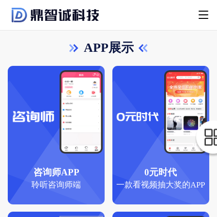
APP展示
咨询师APP
0元时代
聆听咨询师端
一款看视频抽大奖的APP