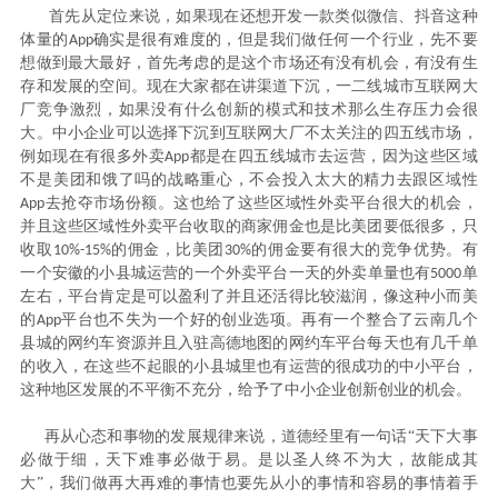
首先从定位来说，如果现在还想开发一款类似微信、抖音这种
体量的
确实是很有难度的，但是我们做任何一个行业，先不要
A
pp
想做到最大最好，首先考虑的是这个市场还有没有机会，有没有生
存和发展的空间。现在大家都在讲渠道下沉，一二线城市互联网大
厂竞争激烈，如果没有什么创新的模式和技术那么生存压力会很
大。中小企业可以选择下沉到互联网大厂不太关注的四五线市场，
例如现在有很多外卖
都是在四五线城市去运营，因为这些区域
A
pp
不是美团和饿了吗的战略重心，不会投入太大的精力去跟区域性
去抢夺市场份额。这也给了这些区域性外卖平台很大的机会，
A
pp
并且这些区域性外卖平台收取的商家佣金也是比美团要低很多，只
收取
的佣金，比美团
的佣金要有很大的竞争优势。有
10%-15%
30%
一个安徽的小县城运营的一个外卖平台一天的外卖单量也有
单
5000
左右，平台肯定是可以盈利了并且还活得比较滋润，像这种小而美
的
平台也不失为一个好的创业选项。再有一个整合了云南几个
A
pp
县城的网约车资源并且入驻高德地图的网约车平台每天也有几千单
的收入，在这些不起眼的小县城里也有运营的很成功的中小平台，
这种地区发展的不平衡不充分，给予了中小企业创新创业的机会。
再从心态和事物的发展规律来说，道德经里有一句话
“天下大事
必做于细，天下难事必做于易。是以圣人终不为大，故能成其
大”，我们做再大再难的事情也要先从小的事情和容易的事情着手