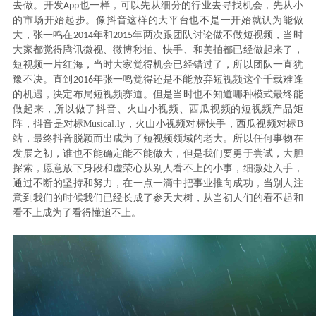
去做。开发
也一样，可以先从细分的行业去寻找机会，先从小
A
pp
的市场开始起步。像抖音这样的大平台也不是一开始就认为能做
大，张一鸣在
年和
年两次跟团队讨论做不做短视频，当时
2014
2015
大家都觉得腾讯微视、微博秒拍、快手、和美拍都已经做起来了，
短视频一片红海，当时大家觉得机会已经错过了，所以团队一直犹
豫不决。直到
年张一鸣觉得还是不能放弃短视频这个千载难逢
2016
的机遇，决定布局短视频赛道。但是当时也不知道哪种模式最终能
做起来，所以做了抖音、火山小视频、西瓜视频的短视频产品矩
阵，抖音是对标
Musical.ly，火山小视频对标快手，西瓜视频对标
B
站，最终抖音脱颖而出成为了短视频领域的老大。所以任何事物在
发展之初，谁也不能确定能不能做大，但是我们要勇于尝试，大胆
探索，愿意放下身段和虚荣心从别人看不上的小事，细微处入手，
通过不断的坚持和努力，在一点一滴中把事业推向成功，当别人注
意到我们的时候我们已经长成了参天大树，从当初人们的看不起和
看不上成为了看得懂追不上。