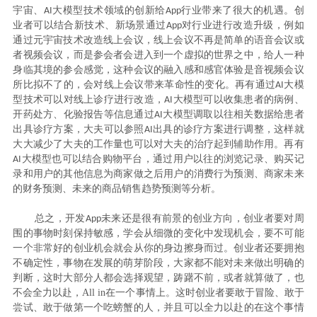
宇宙、
大模型技术领域的创新给
行业带来了很大的机遇。创
AI
A
pp
业者可以结合新技术、新场景通过
对行业进行改造升级，例如
A
pp
通过元宇宙技术改造线上会议，线上会议不再是简单的语音会议或
者视频会议，而是参会者会进入到一个虚拟的世界之中，给人一种
身临其境的参会感觉，这种会议的融入感和感官体验是音视频会议
所比拟不了的，会对线上会议带来革命性的变化。再有通过
大模
AI
型技术可以对线上诊疗进行改造，
大模型可以收集患者的病例、
AI
开药处方、化验报告等信息通过
大模型调取以往相关数据给患者
AI
出具诊疗方案，大夫可以参照
出具的诊疗方案进行调整，这样就
AI
大大减少了大夫的工作量也可以对大夫的治疗起到辅助作用。再有
大模型也可以结合购物平台，通过用户以往的浏览记录、购买记
AI
录和用户的其他信息为商家做之后用户的消费行为预测、商家未来
的财务预测、未来的商品销售趋势预测等分析。
总之，开发
未来还是很有前景的创业方向，创业者要对周
A
pp
围的事物时刻保持敏感，学会从细微的变化中发现机会，要不可能
一个非常好的创业机会就会从你的身边擦身而过。创业者还要拥抱
不确定性，事物在发展的萌芽阶段，大家都不能对未来做出明确的
判断，这时大部分人都会选择观望，踌躇不前，或者就算做了，也
不会全力以赴，
A
ll
in在一个事情上。这时创业者要敢于冒险、敢于
尝试、敢于做第一个吃螃蟹的人，并且可以全力以赴的在这个事情