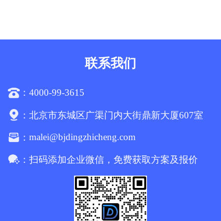
联系我们
4000-99-3615
：
：
北京市东城区广渠门内大街鼎新大厦607室
malei@bjdingzhicheng.com
：
：
扫码添加企业微信，免费获取方案及报价