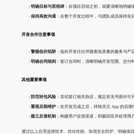
·
明确目标与里程碑
：在项目启动之初，就要清晰地明确
·
保持高效沟通
：在整个开发过程中，与团队成员保持良
开发合作注意事项
·
警惕低价陷阱
：低价开发往往伴随着低质量的服务与产
·
明确合同细则
：签订合同时，清晰明确开发范围、交付
其他重要事项
·
防范转包风险
：尝试签订相关协议，规定若无书面许可
·
重视后期维护
：在开发完成之后，持续关注
App 的后
·
建立反馈机制
：构建用户反馈渠道，积极回应并处理用
通过以上合理选择技术、优化性能、加强安全防护、明确项