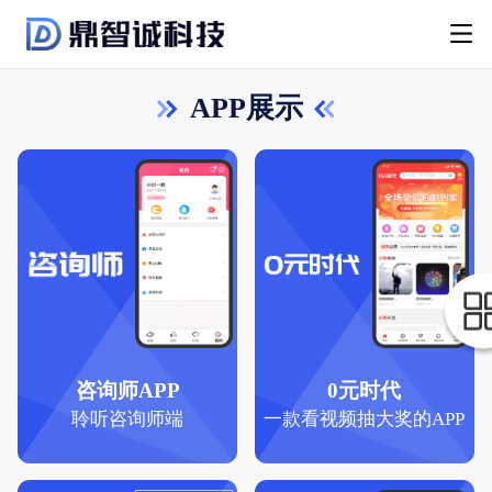
APP展示
咨询师APP
0元时代
聆听咨询师端
一款看视频抽大奖的APP