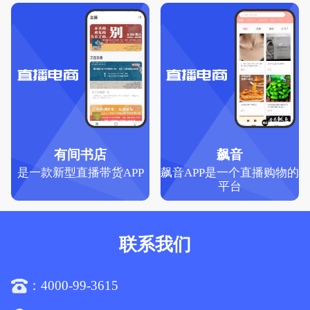
有间书店
飙音
是一款新型直播带货APP
飙音APP是一个直播购物的
平台
联系我们
4000-99-3615
：