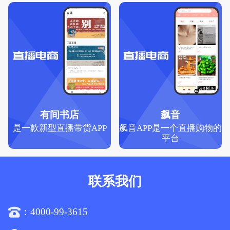
有间书店
飙音
是一款新型直播带货APP
飙音APP是一个直播购物的
平台
联系我们
4000-99-3615
：